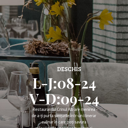
DESCHIS
L-J:08-24
V-D:09-24
Restaurantul Crinul Alb are menirea
de a-ți purta simțurile într-un itinerar
culinar în care poți savura