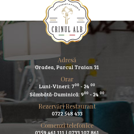
Adresă
Oradea, Parcul Traian 31
Orar
00
00
Luni-Vineri: 7
- 24
00
00
Sâmbătă-Duminică: 9
- 24
Rezervări Restaurant
0722 548 433
Comenzi telefonice
0359 461 111
| 0733 107 861