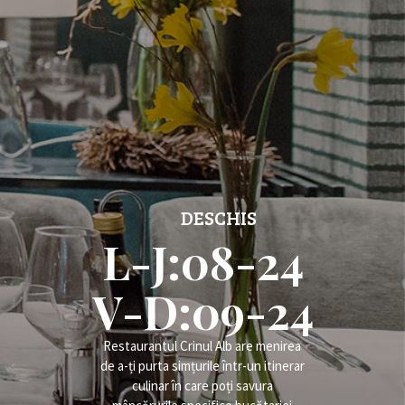
DESCHIS
L-J:08-24
V-D:09-24
Restaurantul Crinul Alb are menirea
de a-ți purta simțurile într-un itinerar
culinar în care poți savura