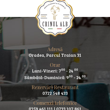
Adresă
Oradea, Parcul Traian 31
Orar
00
00
Luni-Vineri: 7
- 24
00
00
Sâmbătă-Duminică: 9
- 24
Rezervări Restaurant
0722 548 433
Comenzi telefonice
0359 461 111
| 0733 107 861