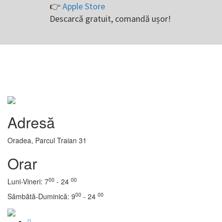
👉
Apple Store
Descarcă gratuit, comandă ușor!
Adresă
Oradea, Parcul Traian 31
Orar
00
00
Luni-Vineri: 7
- 24
00
00
Sâmbătă-Duminică: 9
- 24