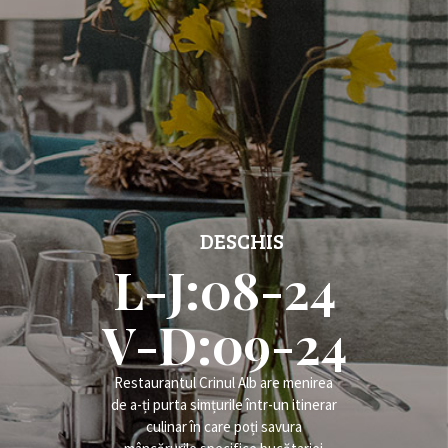
DESCHIS
L-J:08-24
V-D:09-24
Restaurantul Crinul Alb are menirea
de a-ți purta simțurile într-un itinerar
culinar în care poți savura