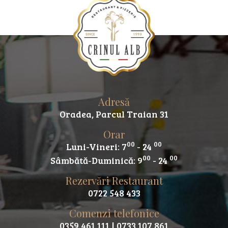
Adresă
Oradea, Parcul Traian 31
Orar
00
00
Luni-Vineri: 7
- 24
00
00
Sâmbătă-Duminică: 9
- 24
Rezervări Restaurant
0722 548 433
Comenzi telefonice
0359 461 111
| 0733 107 861